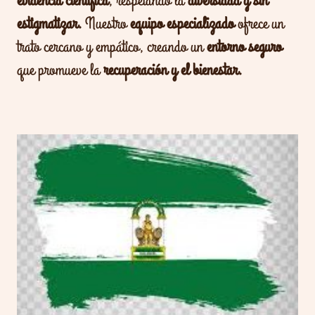
evidencia científica
, respetando la
diversidad y sin
estigmatizar.
Nuestro
equipo especializado
ofrece un
trato cercano y empático, creando un
entorno seguro
que promueve la
recuperación y el bienestar.