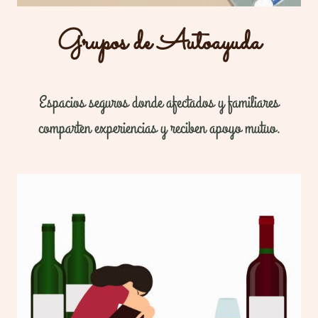
Grupos de Autoayuda
Espacios seguros donde afectados y familiares
comparten experiencias y reciben apoyo mutuo.